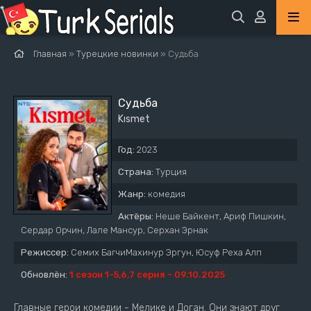
Главная
»
Турецкие новинки
» Судьба
Судьба
Kısmet
Год:
2023
Страна:
Турция
Жанр:
комедия
Актёры:
Неше Байкент, Ариф Пишкин,
Сердар Орчин, Лале Мансур, Серхан Эрнак
Режиссер:
Семих БагчиМахинур Эргун, Юсуф Реха Алп
Обновлён:
1 сезон 1-5,6,7 серия - 09.10.2025
Главные герои комедии - Мелике и Доган. Они знают друг