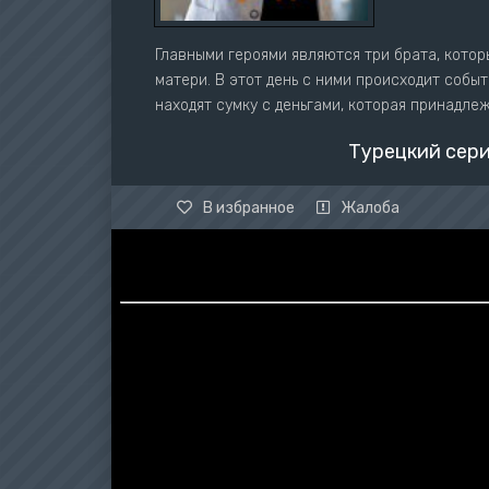
Главными героями являются три брата, котор
матери. В этот день с ними происходит собы
находят сумку с деньгами, которая принадле
Турецкий сери
В избранное
Жалоба