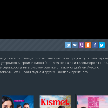
рационной системы, что позволяет смотреть Городок турецкий сериа
устройств Андроид и Айфон (iOS), а также на пк и телевизоре в HD 72
е серии доступны в русском озвучке от таких студий как Aveturk,
Turok1990, Fox, Онлайн звучка и других... Желаем приятного