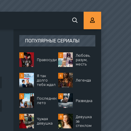
ПОПУЛЯРНЫЕ СЕРИАЛЫ
Любовь,
Правосудие
разум,
месть
Я так
долго
Легенда
тебя ждал
Последнее
Разведка
лето
Девушка
Чужая
за
девушка
стеклом