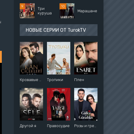
Три
Марашанец
куруша
ы
НОВЫЕ СЕРИИ ОТ TurokTV
Кровавые цветы
Тропики
Плен
Другой я
Правосудие
Розы и грехи