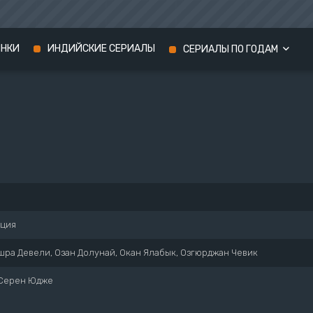
ИНКИ
ИНДИЙСКИЕ СЕРИАЛЫ
СЕРИАЛЫ ПО ГОДАМ
Сериалы 2024 года
Сериалы 2023 года
Сериалы 2022 года
рция
ра Девели, Озан Долунай, Окан Ялабык, Озгюрджан Чевик
Серен Юдже