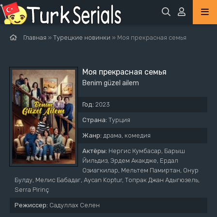
Главная
»
Турецкие новинки
» Моя прекрасная семья
Моя прекрасная семья
Benim güzel ailem
Год:
2023
Страна:
Турция
Жанр:
драма, комедия
Актёры:
Нергис Кумбасар, Барыш
Йильдиз, Эрдем Акакдже, Ердал
Озиагкилар, Мельтем Памиртан, Онур
Булду, Мелис Бабадаг, Aycan Koptur, Топрак Джан Адыгюзель,
Serra Pirinç
Режиссер:
Садуллах Селен