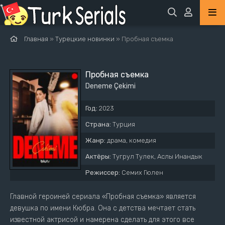
Главная
»
Турецкие новинки
» Пробная съемка
Пробная съемка
Deneme Çekimi
Год:
2023
Страна:
Турция
Жанр:
драма, комедия
Актёры:
Тугрул Тулек, Аслы Инандык
Режиссер:
Семих Гюлен
Главной героиней сериала «Пробная съемка» является
девушка по имени Кюбра. Она с детства мечтает стать
известной актрисой и намерена сделать для этого все