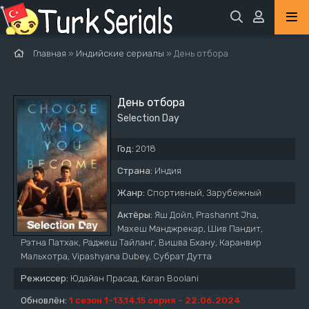
Главная
»
Индийские сериалы
» День отбора
День отбора
Selection Day
Год:
2018
Страна:
Индия
Жанр:
Спортивный, Зарубежный
Актёры:
Яш Дойл, Prashannt Jha,
Махеш Манджрекар, Шив Пандит,
Рэтна Патхак, Раджеш Тайланг, Вишва Бхану, Каранвир
Мальхотра, Vipashyana Dubey, Субрат Дутта
Режиссер:
Юдайан Прасад, Karan Boolani
Обновлён:
1 сезон 1-13,14,15 серия - 22.06.2024