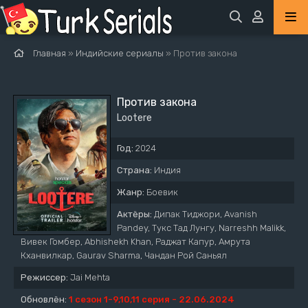
Главная
»
Индийские сериалы
» Против закона
Против закона
Lootere
Год:
2024
Страна:
Индия
Жанр:
Боевик
Актёры:
Дипак Тиджори, Avanish
Pandey, Тукс Тад Лунгу, Narreshh Malikk,
Вивек Гомбер, Abhishekh Khan, Раджат Капур, Амрута
Кханвилкар, Gaurav Sharma, Чандан Рой Саньял
Режиссер:
Jai Mehta
Обновлён:
1 сезон 1-9,10,11 серия - 22.06.2024