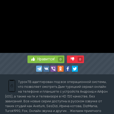
Нравится!
0
0
ТурокТВ адаптирован под все операционной системы,
что позволяет смотреть Дым турецкий сериал онлайн
на телефоне и планшете с устройств Андроид и Айфон
(iOS), а также на пк и телевизоре в HD 720 качестве, без
зависаний. Все новые серии доступны в русском озвучке от
таких студий как Aveturk, SesDizi, Ирина котова, DiziMania,
Turok1990, Fox, Онлайн звучка и других... Желаем приятного