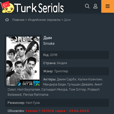
Главная
»
Индийские сериалы
» Дым
Дым
Smoke
Год:
2018
Страна:
Индия
Жанр:
Триллер
Актёры:
Джим Сарбх, Калки Коечлин,
Мандира Беди, Гульшан Девайя, Амит
Сиал, Нил Бхупалам, Сатьядип Мисра, Том Олтер, Prakash
Belawadi, Paniza Rahnama
Режиссер:
Нил Гуха
Обновлён:
1 сезон 1-12,13,14 серия - 23.06.2024