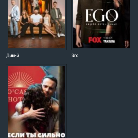
Дикий
Эго