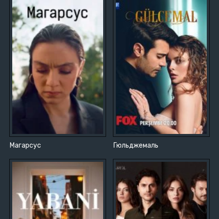
Магарсус
Гюльджемаль