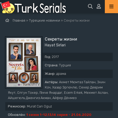
Главная
»
Турецкие новинки
» Секреты жизни
Секреты жизни
Hayat Sirlari
Год:
2017
Страна:
Турция
Жанр:
драма
Актёры:
Ахмет Мюмтаз Тайлан, Экин
Коч, Хазар Эргючлю, Сехер Деврим
Якут, Олгун Токер, Гёкче Янардаг, Ecem Erkek, Мехмет Аслан,
Айшегюль Дженгиз Акман, Айфер Дёнмез
Режиссер:
Murat Can Oguz
Обновлён:
1 сезон 1-12,13,14 серия - 21.06.2020