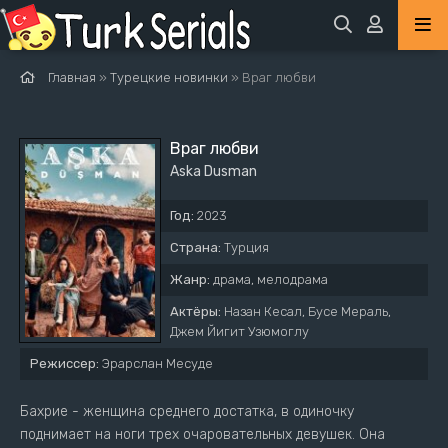
Главная
»
Турецкие новинки
» Враг любви
Враг любви
Aska Dusman
Год:
2023
Страна:
Турция
Жанр:
драма, мелодрама
Актёры:
Назан Кесал, Бусе Мераль,
Джем Йигит Узюмоглу
Режиссер:
Эрарслан Месуде
Бахрие - женщина среднего достатка, в одиночку
поднимает на ноги трех очаровательных девушек. Она