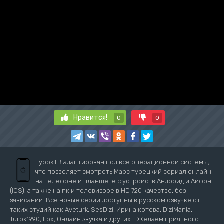
Нравится!
0
0
ТурокТВ адаптирован под все операционной системы,
что позволяет смотреть Марс турецкий сериал онлайн
на телефоне и планшете с устройств Андроид и Айфон
(iOS), а также на пк и телевизоре в HD 720 качестве, без
зависаний. Все новые серии доступны в русском озвучке от
таких студий как Aveturk, SesDizi, Ирина котова, DiziMania,
Turok1990, Fox, Онлайн звучка и других... Желаем приятного