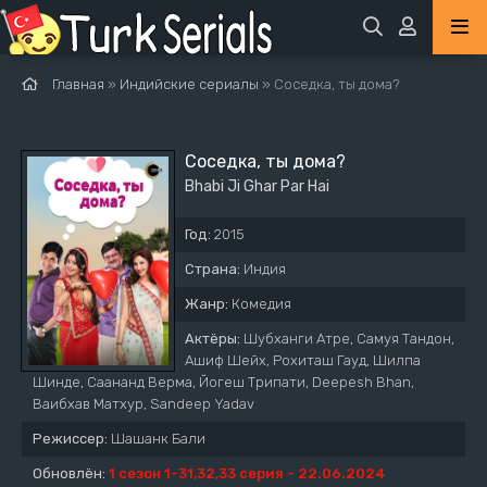
Главная
»
Индийские сериалы
» Соседка, ты дома?
Соседка, ты дома?
Bhabi Ji Ghar Par Hai
Год:
2015
Страна:
Индия
Жанр:
Комедия
Актёры:
Шубханги Атре, Самуя Тандон,
Ашиф Шейх, Рохиташ Гауд, Шилпа
Шинде, Саананд Верма, Йогеш Трипати, Deepesh Bhan,
Ваибхав Матхур, Sandeep Yadav
Режиссер:
Шашанк Бали
Обновлён:
1 сезон 1-31,32,33 серия - 22.06.2024