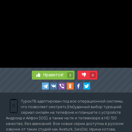
Нравится!
2
0
ТурокТВ адаптирован под все операционной системы,
что позволяет смотреть (Не)удачный выбор турецкий
сериал онлайн на телефоне и планшете с устройств
Андроид и Айфон (iOS), а также на пк и телевизоре в HD 720
качестве, без зависаний. Все новые серии доступны в русском
озвучке от таких студий как Aveturk, SesDizi, Ирина котова,