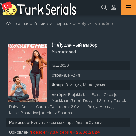
Главная
»
Индийские сериалы
» (Не)удачный выбор
(Не)удачный выбор
Mismatched
Год:
2020
Страна:
Индия
Жанр:
Комедия, Мелодрама
Актёры:
Prajakta Koli, Рохит Сараф,
Muskkaan Jaferi, Devyani Shorey, Taaruk
Raina, Вихаан Самат, Раннвиджай Сингх, Видья Малвадэ,
Kritika Bharadwaj, Abhinav Sharma
Режиссер:
Нипун Дхармадхикари, Акарш Хурана
Обновлён:
1 сезон 1-7,8,9 серия - 23.06.2024