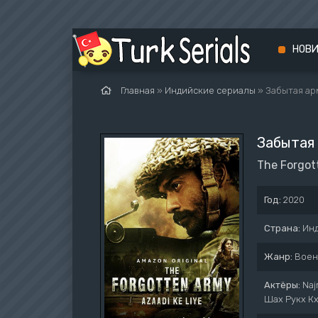
НОВ
Главная
»
Индийские сериалы
» Забытая ар
Забытая
The Forgott
Год:
2020
Страна:
Ин
Жанр:
Воен
Актёры:
Naj
Шах Рукх Кх