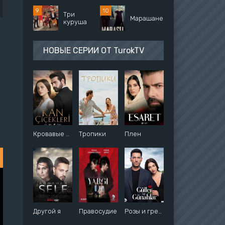
Три
Марашанец
куруша
НОВЫЕ СЕРИИ ОТ TurokTV
Кровавые цветы
Тропики
Плен
Другой я
Правосудие
Розы и грехи