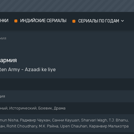
ИНКИ
ИНДИЙСКИЕ СЕРИАЛЫ
СЕРИАЛЫ ПО ГОДАМ
мия
Сериалы 2024 года
Сериалы 2023 года
 армия
Сериалы 2022 года
en Army - Azaadi ke liye
дия
ный, Исторический, Боевик, Драма
mun Nisha, Раджвир Чаухан, Санни Каушал, Sharvari Wagh, T.J. Bhanu,
ан, Rohit Choudhary, М.К. Рэйна, Upen Chauhan, Каранвир Мальхотра