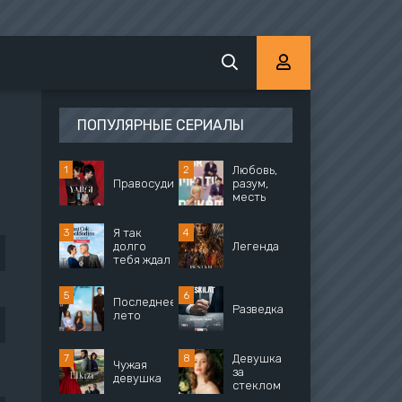
ПОПУЛЯРНЫЕ СЕРИАЛЫ
Любовь,
Правосудие
разум,
месть
Я так
долго
Легенда
тебя ждал
Последнее
Разведка
лето
Девушка
Чужая
за
девушка
стеклом