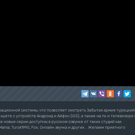
рационной системы, что позволяет смотреть Забытая армия турецкий
шете с устройств Андроид и Айфон (iOS), а также на пк и телевизоре 
се новые серии доступны в русском озвучке от таких студий как
ziMania, Turok1990, Fox, Онлайн звучка и других... Желаем приятного