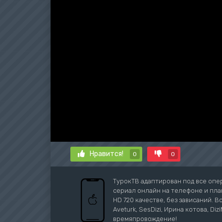
Нравится!
0
0
ТурокТВ адаптирован под все опе
сериал онлайн на телефоне и план
HD 720 качестве, без зависаний. В
Aveturk, SesDizi, Ирина котова, Di
времяпровождение!