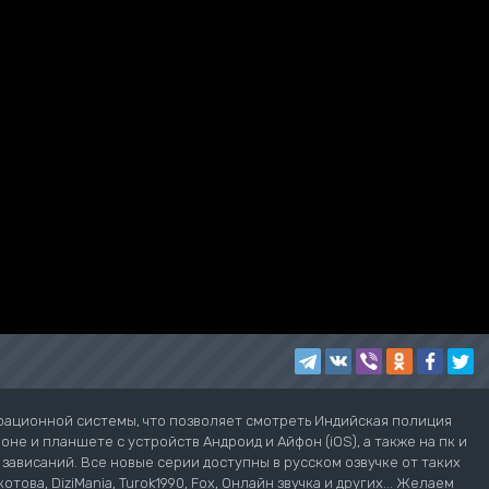
рационной системы, что позволяет смотреть Индийская полиция
не и планшете с устройств Андроид и Айфон (iOS), а также на пк и
з зависаний. Все новые серии доступны в русском озвучке от таких
котова, DiziMania, Turok1990, Fox, Онлайн звучка и других... Желаем