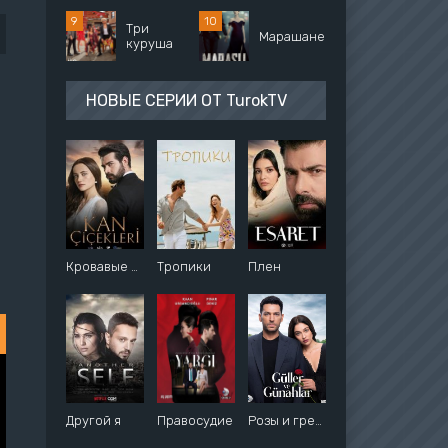
Три
Марашанец
куруша
НОВЫЕ СЕРИИ ОТ TurokTV
Кровавые цветы
Тропики
Плен
Другой я
Правосудие
Розы и грехи