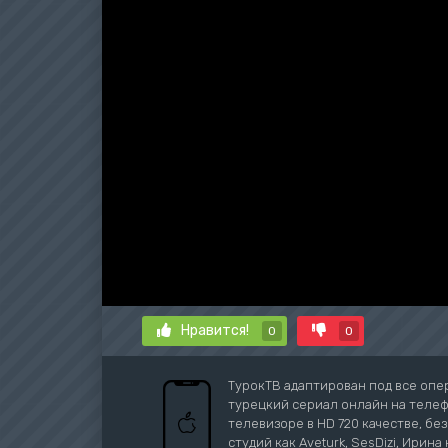
Нравится!
0
0
ТурокТВ адаптирован под все опе
турецкий сериал онлайн на телефо
телевизоре в HD 720 качестве, бе
студий как Aveturk, SesDizi, Ирина 