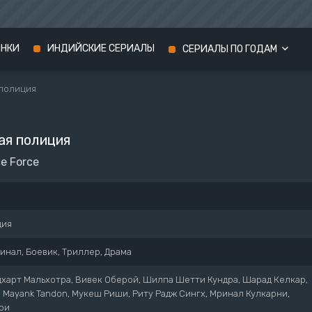
ИНКИ
ИНДИЙСКИЕ СЕРИАЛЫ
СЕРИАЛЫ ПО ГОДАМ
 полиция
Сериалы 2024 года
Сериалы 2023 года
ая полиция
Сериалы 2022 года
ce Force
дия
инал, Боевик, Триллер, Драма
харт Мальхотра, Вивек Оберой, Шилпа Шетти Кундра, Шарад Келкар,
 Mayank Tandon, Мукеш Риши, Риту Радж Сингх, Мринал Кулкарни,
ри