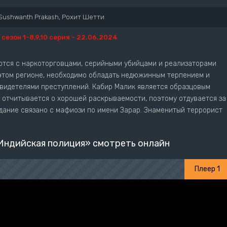
Sushwanth Prakash, Рохит Шетти
1 сезон 1-8,9,10 серия - 22.06.2024
тся с наркоторговцами, серийными убийцами и реализаторами
 этом регионе, необходимо обладать недюжинным терпением и
видетелями преступлений. Кабир Малик является образцовым
 отчитывается о хорошей раскрываемости, поэтому отдувается за
адание связано с мафиози по имени Зарар. Знаменитый террорист
Индийская полиция» смотреть онлайн
Плеер 1