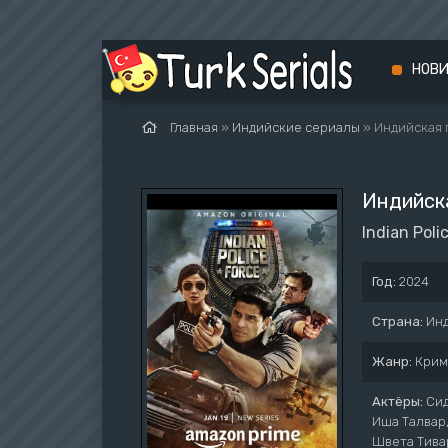
НОВ
Главная
»
Индийские сериалы
» Индийская
Индийск
Indian Poli
Год:
2024
Страна:
Ин
Жанр:
Крим
Актёры:
Сид
Иша Талвар,
Швета Тива