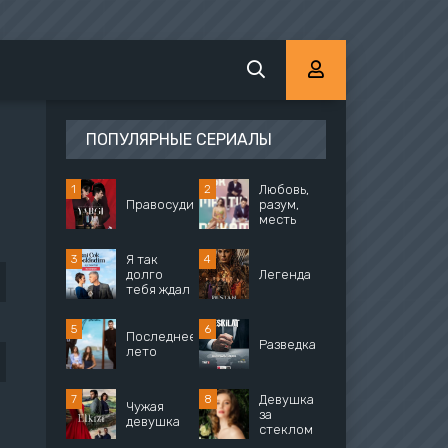
ПОПУЛЯРНЫЕ СЕРИАЛЫ
Любовь,
Правосудие
разум,
месть
Я так
долго
Легенда
тебя ждал
Последнее
Разведка
лето
Девушка
Чужая
за
девушка
стеклом